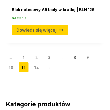
Blok notesowy A5 biały w kratkę | BLN 126
Na stanie
Dowiedz się więcej
←
1
2
3
…
8
9
10
11
12
→
Kategorie produktów