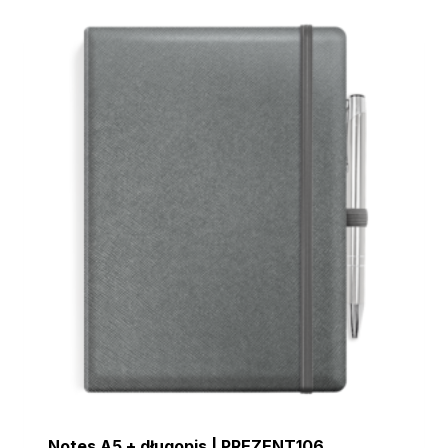
Notes A5 + długopis | PREZENT106