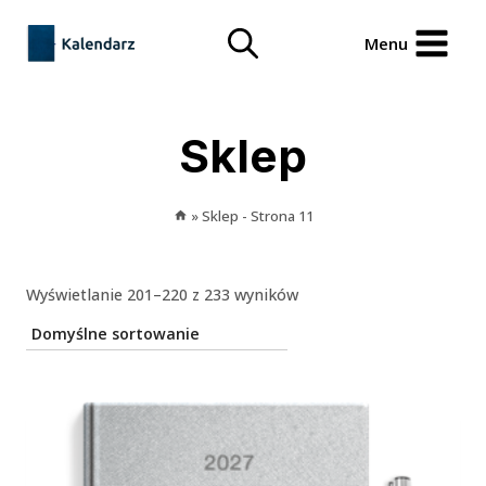
Przejdź
treści
do
Menu
treści
Sklep
»
Sklep
- Strona 11
Wyświetlanie 201–220 z 233 wyników