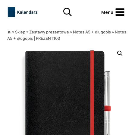
Przejdź
treści
do
Menu
treści
»
Sklep
»
Zestawy prezentowe
»
Notes A5 + długopis
»
Notes
A5 + długopis | PREZENT103