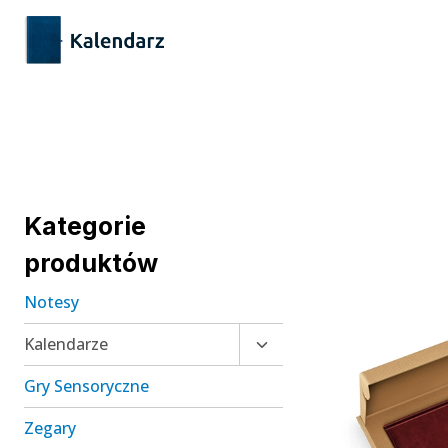
Przejdź
treści
do
treści
Kategorie
produktów
Notesy
Przełącz
Kalendarze
menu
Gry Sensoryczne
podrzędne
Zegary