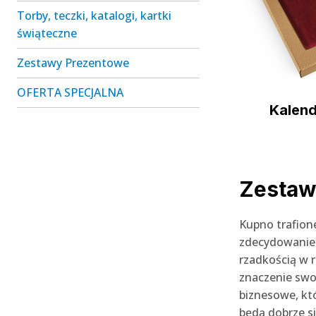
Torby, teczki, katalogi, kartki
świąteczne
Zestawy Prezentowe
OFERTA SPECJALNA
Kalend
Zestaw
Kupno trafion
zdecydowanie
rzadkością w 
znaczenie swo
biznesowe, kt
będą dobrze s