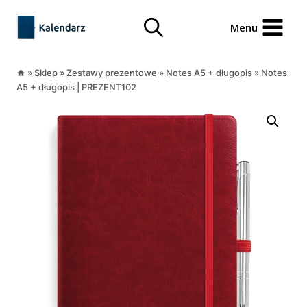
Przejdź
treści
do
Menu
treści
»
Sklep
»
Zestawy prezentowe
»
Notes A5 + długopis
»
Notes
A5 + długopis | PREZENT102