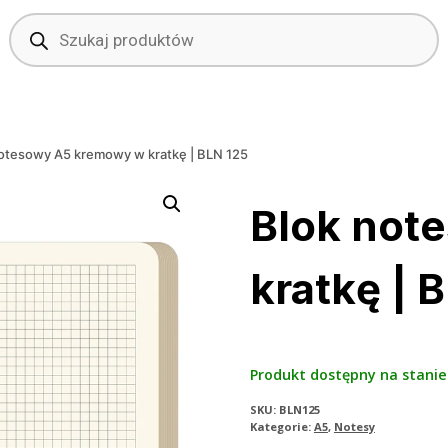
Wyszukiwarka
produktów
otesowy A5 kremowy w kratkę | BLN 125
Blok not
kratkę | 
Produkt dostępny na stanie
SKU:
BLN125
Kategorie:
A5
,
Notesy