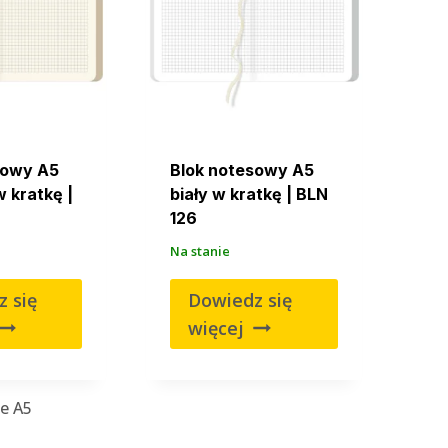
sowy A5
Blok notesowy A5
 kratkę |
biały w kratkę | BLN
126
Na stanie
 się
Dowiedz się
więcej
e A5