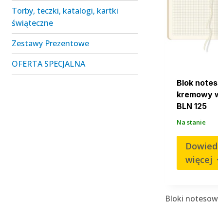
Torby, teczki, katalogi, kartki
świąteczne
Zestawy Prezentowe
OFERTA SPECJALNA
Blok note
kremowy w
BLN 125
Na stanie
Dowiedz
więcej
Bloki notesow