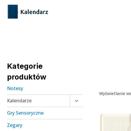
Przejdź
treści
do
treści
Kategorie
produktów
Notesy
Wyświetlanie ws
Przełącz
Kalendarze
menu
Gry Sensoryczne
podrzędne
Zegary