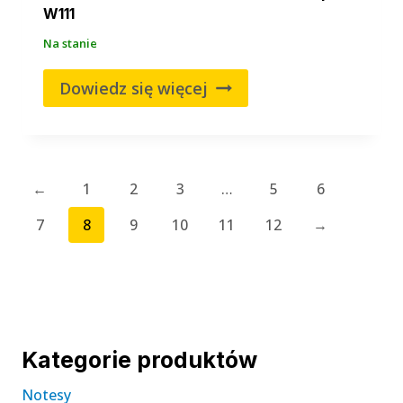
W111
Na stanie
Dowiedz się więcej
←
1
2
3
…
5
6
7
8
9
10
11
12
→
Kategorie produktów
Notesy