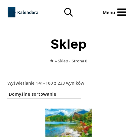
Przejdź
treści
do
Menu
treści
Sklep
»
Sklep
- Strona 8
Wyświetlanie 141–160 z 233 wyników