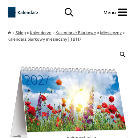
Przejdź
treści
do
Menu
treści
»
Sklep
»
Kalendarze
»
Kalendarze Biurkowe
»
Miesięczny
»
Kalendarz biurkowy miesięczny | TB117