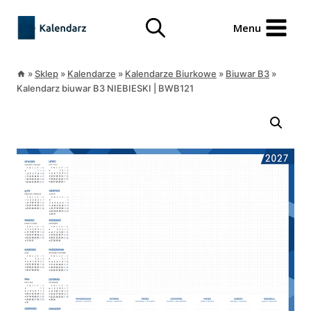
Przejdź
treści
do
Menu
treści
»
Sklep
»
Kalendarze
»
Kalendarze Biurkowe
»
Biuwar B3
»
Kalendarz biuwar B3 NIEBIESKI | BWB121