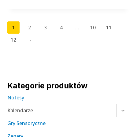
1
2
3
4
…
10
11
12
→
Kategorie produktów
Notesy
Przełą
Kalendarze
menu
Gry Sensoryczne
podrz
Zegary