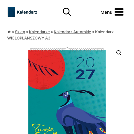
Przejdź
treści
do
Menu
treści
»
Sklep
»
Kalendarze
»
Kalendarz Autorskie
»
Kalendarz
WIELOPLANSZOWY A3