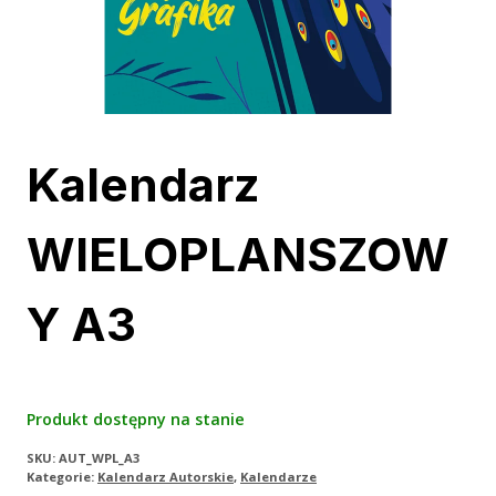
Kalendarz
WIELOPLANSZOW
Y A3
Produkt dostępny na stanie
SKU:
AUT_WPL_A3
Kategorie:
Kalendarz Autorskie
,
Kalendarze