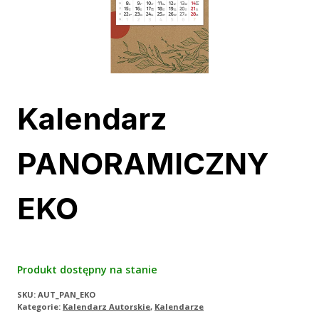
Kalendarz
PANORAMICZNY
EKO
Produkt dostępny na stanie
SKU:
AUT_PAN_EKO
Kategorie:
Kalendarz Autorskie
,
Kalendarze