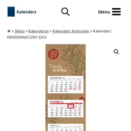
Przejdź
treści
do
Menu
treści
»
Sklep
»
Kalendarze
»
Kalendarz Autorskie
»
Kalendarz
PANORAMICZNY EKO