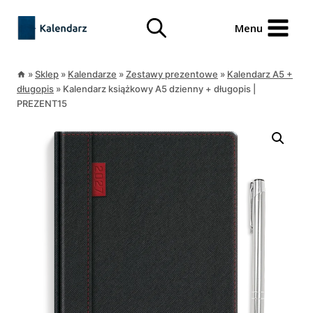
Przejdź
treści
do
Menu
treści
»
Sklep
»
Kalendarze
»
Zestawy prezentowe
»
Kalendarz A5 +
długopis
»
Kalendarz książkowy A5 dzienny + długopis |
PREZENT15