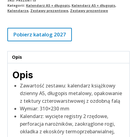
SKU:
PREZENT15
Kategorii:
Kalendarz A5 + długopis
,
Kalendarz A5 + długopis
,
Kalendarze
,
Zestawy prezentowe
,
Zestawy prezentowe
Pobierz katalog 2027
Opis
Opis
Zawartość zestawu: kalendarz książkowy
dzienny A5, długopis metalowy, opakowanie
z tektury czterowarstwowej z ozdobną falą
Wymiar: 310×230 mm
Kalendarz: wycięte registry 2 rzędowe,
perforacja narożników, zaokrąglone rogi,
okładka z ekoskóry termoprzebarwialnej,