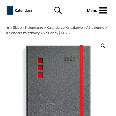
Przejdź
treści
do
Menu
treści
»
Sklep
»
Kalendarze
»
Kalendarze Książkowe
»
A5 dzienne
»
Kalendarz książkowy A5 dzienny | DD28