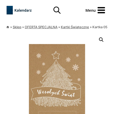
Przejdź
treści
do
Menu
treści
»
Sklep
»
OFERTA SPECJALNA
»
Kartki Świąteczne
»
Kartka 05