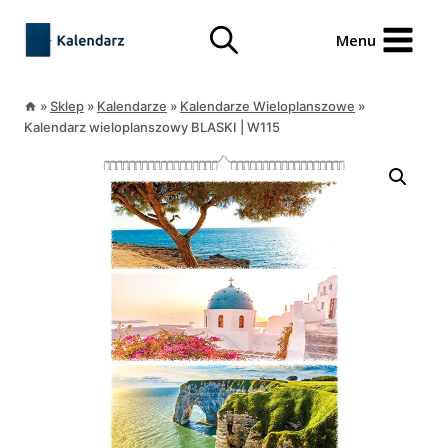
Przejdź
treści
do
Menu
treści
»
Sklep
»
Kalendarze
»
Kalendarze Wieloplanszowe
»
Kalendarz wieloplanszowy BLASKI | W115