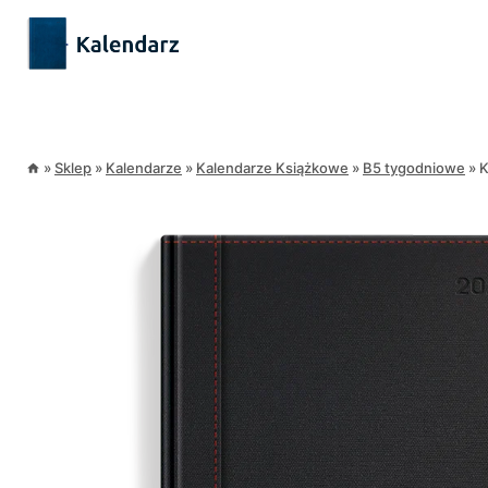
Przejdź
treści
do
treści
»
Sklep
»
Kalendarze
»
Kalendarze Książkowe
»
B5 tygodniowe
»
K