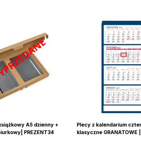
książkowy A5 dzienny +
Plecy z kalendarium czte
biurkowy| PREZENT34
klasyczne GRANATOWE |