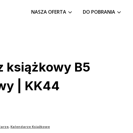
NASZA OFERTA
DO POBRANIA
z książkowy B5
wy | KK44
darze
,
Kalendarze Książkowe