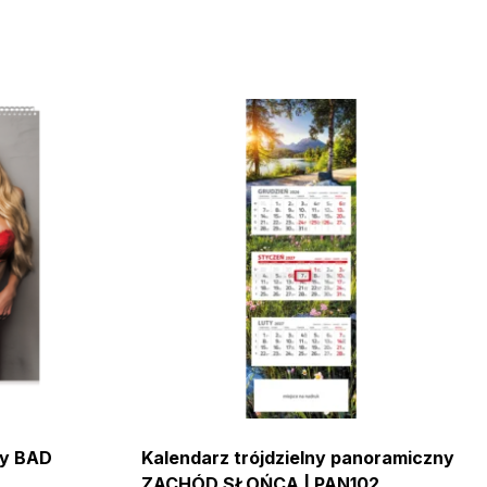
wy BAD
Kalendarz trójdzielny panoramiczny
ZACHÓD SŁOŃCA | PAN102