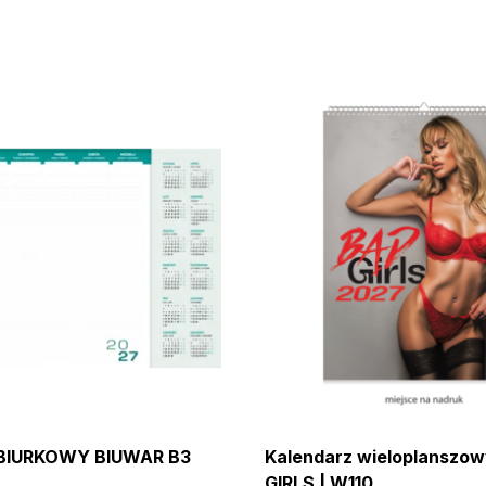
 BIURKOWY BIUWAR B3
Kalendarz wieloplanszo
GIRLS | W110