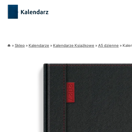
Przejdź
treści
do
treści
»
Sklep
»
Kalendarze
»
Kalendarze Książkowe
»
A5 dzienne
»
Kale