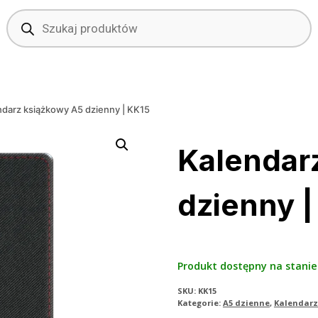
Wyszukiwarka
produktów
ndarz książkowy A5 dzienny | KK15
Kalendar
dzienny |
Produkt dostępny na stanie
SKU:
KK15
Kategorie:
A5 dzienne
,
Kalendar