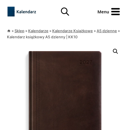
Przejdź
treści
do
Menu
treści
»
Sklep
»
Kalendarze
»
Kalendarze Książkowe
»
A5 dzienne
»
Kalendarz książkowy A5 dzienny | KK10