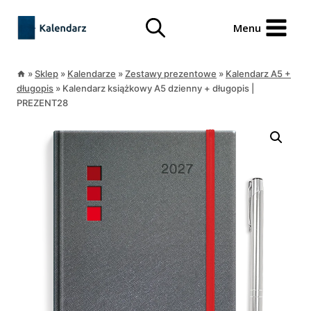
Przejdź
treści
do
Menu
treści
»
Sklep
»
Kalendarze
»
Zestawy prezentowe
»
Kalendarz A5 +
długopis
»
Kalendarz książkowy A5 dzienny + długopis |
PREZENT28