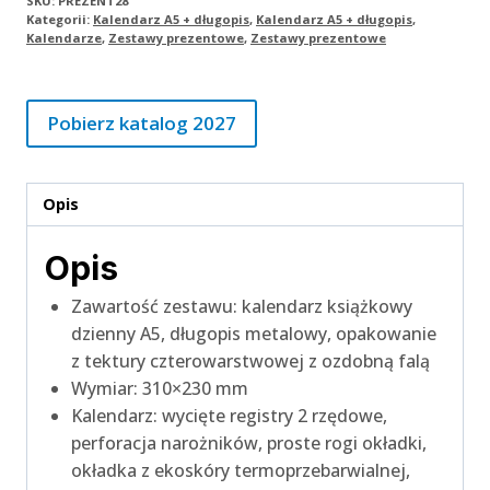
SKU:
PREZENT28
Kategorii:
Kalendarz A5 + długopis
,
Kalendarz A5 + długopis
,
Kalendarze
,
Zestawy prezentowe
,
Zestawy prezentowe
Pobierz katalog 2027
Opis
Opis
Zawartość zestawu: kalendarz książkowy
dzienny A5, długopis metalowy, opakowanie
z tektury czterowarstwowej z ozdobną falą
Wymiar: 310×230 mm
Kalendarz: wycięte registry 2 rzędowe,
perforacja narożników, proste rogi okładki,
okładka z ekoskóry termoprzebarwialnej,