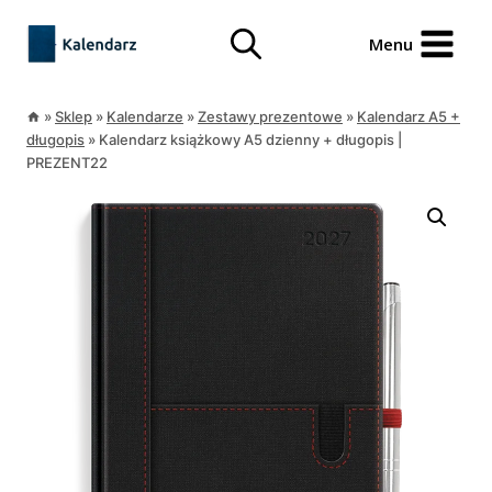
Przejdź
treści
do
Menu
treści
»
Sklep
»
Kalendarze
»
Zestawy prezentowe
»
Kalendarz A5 +
długopis
»
Kalendarz książkowy A5 dzienny + długopis |
PREZENT22