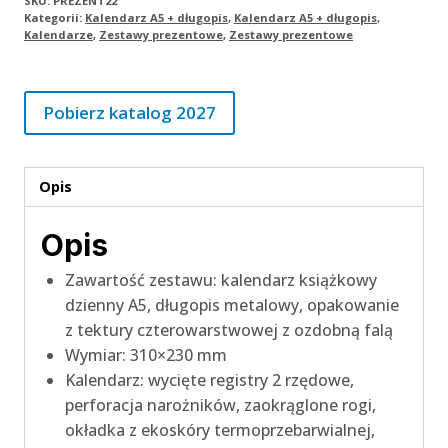
SKU:
PREZENT22
Kategorii:
Kalendarz A5 + długopis
,
Kalendarz A5 + długopis
,
Kalendarze
,
Zestawy prezentowe
,
Zestawy prezentowe
Pobierz katalog 2027
Opis
Opis
Zawartość zestawu: kalendarz książkowy
dzienny A5, długopis metalowy, opakowanie
z tektury czterowarstwowej z ozdobną falą
Wymiar: 310×230 mm
Kalendarz: wycięte registry 2 rzędowe,
perforacja narożników, zaokrąglone rogi,
okładka z ekoskóry termoprzebarwialnej,