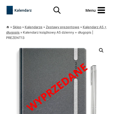
Przejdź
treści
do
Menu
treści
»
Sklep
»
Kalendarze
»
Zestawy prezentowe
»
Kalendarz A5 +
długopis
»
Kalendarz książkowy A5 dzienny + długopis |
PREZENT13