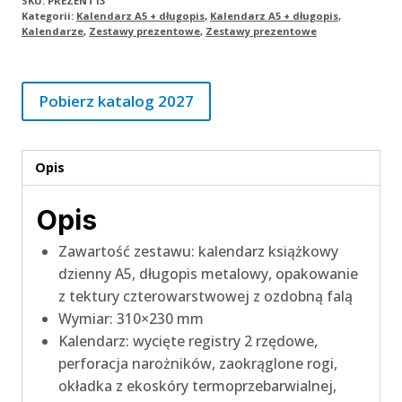
SKU:
PREZENT13
Kategorii:
Kalendarz A5 + długopis
,
Kalendarz A5 + długopis
,
Kalendarze
,
Zestawy prezentowe
,
Zestawy prezentowe
Pobierz katalog 2027
Opis
Opis
Zawartość zestawu: kalendarz książkowy
dzienny A5, długopis metalowy, opakowanie
z tektury czterowarstwowej z ozdobną falą
Wymiar: 310×230 mm
Kalendarz: wycięte registry 2 rzędowe,
perforacja narożników, zaokrąglone rogi,
okładka z ekoskóry termoprzebarwialnej,