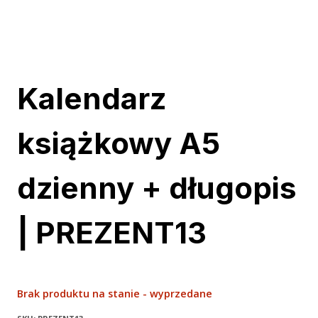
Kalendarz
książkowy A5
dzienny + długopis
| PREZENT13
Brak produktu na stanie - wyprzedane