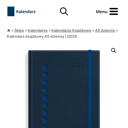
Przejdź
treści
do
Menu
treści
»
Sklep
»
Kalendarze
»
Kalendarze Książkowe
»
A5 dzienne
»
Kalendarz książkowy A5 dzienny | DD29