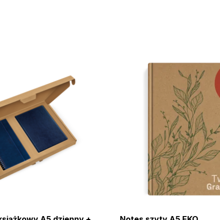
książkowy A5 dzienny +
Notes szyty A5 EKO