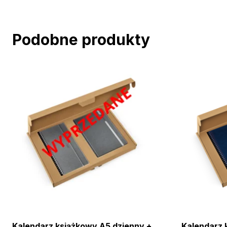
Podobne produkty
Kalendarz książkowy A5 dzienny +
Kalendarz 