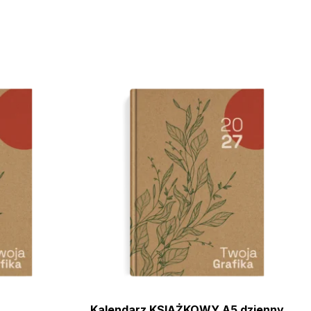
Kalendarz KSIĄŻKOWY A5 dzienny