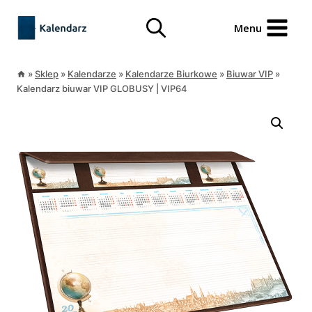
Przejdź
treści
do
Menu
treści
»
Sklep
»
Kalendarze
»
Kalendarze Biurkowe
»
Biuwar VIP
»
Kalendarz biuwar VIP GLOBUSY | VIP64