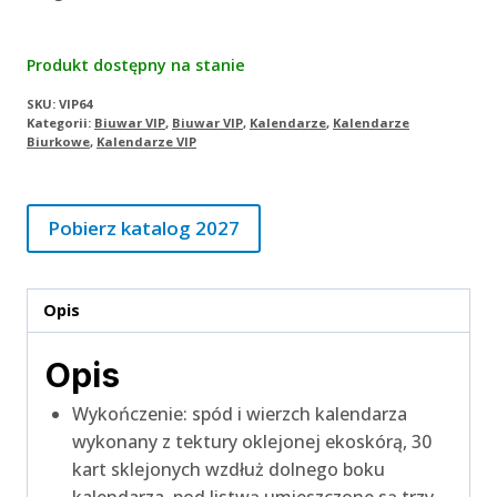
Produkt dostępny na stanie
SKU:
VIP64
Kategorii:
Biuwar VIP
,
Biuwar VIP
,
Kalendarze
,
Kalendarze
Biurkowe
,
Kalendarze VIP
Pobierz katalog 2027
Opis
Opis
Wykończenie: spód i wierzch kalendarza
wykonany z tektury oklejonej ekoskórą, 30
kart sklejonych wzdłuż dolnego boku
kalendarza, pod listwą umieszczone są trzy