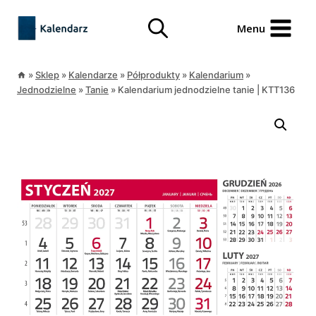
Przejdź
treści
do
Menu
treści
»
Sklep
»
Kalendarze
»
Półprodukty
»
Kalendarium
»
Jednodzielne
»
Tanie
»
Kalendarium jednodzielne tanie | KTT136