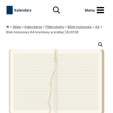
Przejdź
treści
do
Menu
treści
»
Sklep
»
Kalendarze
»
Półprodukty
»
Bloki notesowe
»
A4
»
Blok notesowy A4 kremowy w kratkę | BLN128