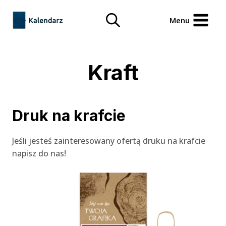
Przejdź
treści
do
Menu
treści
Kraft
Druk na krafcie
Jeśli jesteś zainteresowany ofertą druku na krafcie
napisz do nas!