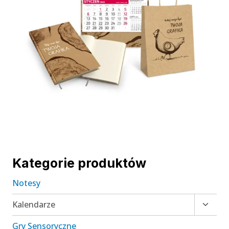
Kategorie produktów
Notesy
Przełą
Kalendarze
menu
Gry Sensoryczne
podrz