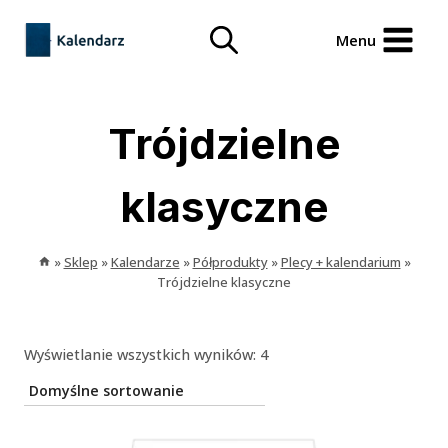
Przejdź
treści
do
Menu
treści
Trójdzielne
klasyczne
»
Sklep
»
Kalendarze
»
Półprodukty
»
Plecy + kalendarium
»
Trójdzielne klasyczne
Wyświetlanie wszystkich wyników: 4