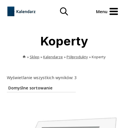
Przejdź
treści
do
Menu
treści
Koperty
»
Sklep
»
Kalendarze
»
Półprodukty
»
Koperty
Wyświetlanie wszystkich wyników: 3