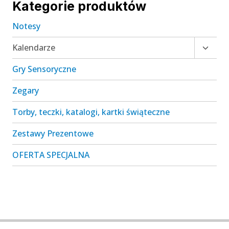
Kategorie produktów
Notesy
Przełą
Kalendarze
menu
Gry Sensoryczne
podrz
Zegary
Torby, teczki, katalogi, kartki świąteczne
Zestawy Prezentowe
OFERTA SPECJALNA